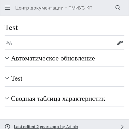
Центр документации - ТМИУС КП
Sear
Test
Language
Vie
Автоматическое обновление
Test
Сводная таблица характеристик
Last edited 2 years ago
by
Admin